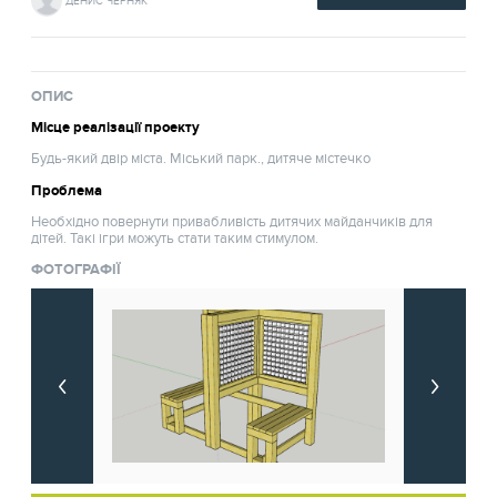
ДЕНИС ЧЕРНЯК
ОПИС
Місце реалізації проекту
Будь-який двір міста. Міський парк., дитяче містечко
Проблема
Необхідно повернути привабливість дитячих майданчиків для
дітей. Такі ігри можуть стати таким стимулом.
ФОТОГРАФІЇ