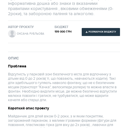
інформативна дошка або знаки із вказаними
правилами користування , віковими обмеженнями (0-
2роки), та забороною паління та алкоголю.
АВТОР ПРОЄКТУ
БЮДЖЕТ
199 000 ГРН
РОЗРАХУНОК БЮДЖЕТУ
ОКСАНА РУБЛЬОВА
ОПИС
Проблема
Відсутність у парковій зоні безпечного міста для відпочинку з
дітьми від 0 до 2 років( ті, що повзають, навчаються ходити). Такі
діти здебільшого гуляють навколо фонтану, що не є безпечним
місцем (транспорт "Качка", велосипеди,ролери) та можна впасти в
фонтан. Необхідно виділити місце, де можна безпечно відпустити
малюка повзати і гратися, не турбуватися, що може вдарити
качеля або старші діти.
Короткий опис проекту
Майданчик для дітей віком 0-2 роки, з м яким покриттям,
загорожений парканом, з малими ігровими формами (фігури для
повзання, пластикова гірка (для віку до 2х років) , лавочки для