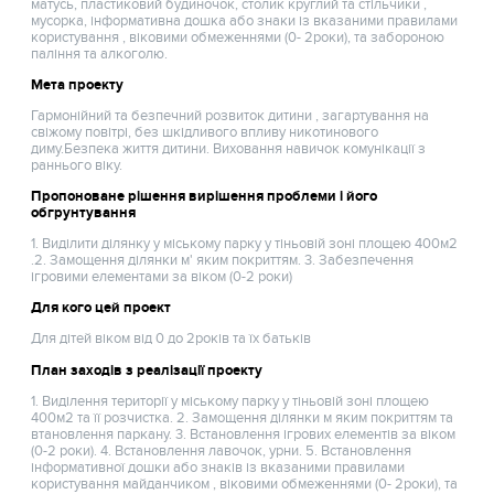
матусь, пластиковий будиночок, столик круглий та стільчики ,
мусорка, інформативна дошка або знаки із вказаними правилами
користування , віковими обмеженнями (0- 2роки), та забороною
паління та алкоголю.
Мета проекту
Гармонійний та безпечний розвиток дитини , загартування на
свіжому повітрі, без шкідливого впливу никотинового
диму.Безпека життя дитини. Виховання навичок комунікації з
раннього віку.
Пропоноване рішення вирішення проблеми і його
обгрунтування
1. Виділити ділянку у міському парку у тіньовій зоні площею 400м2
.2. Замощення ділянки м' яким покриттям. 3. Забезпечення
ігровими елементами за віком (0-2 роки)
Для кого цей проект
Для дітей віком від 0 до 2років та їх батьків
План заходів з реалізації проекту
1. Виділення території у міському парку у тіньовій зоні площею
400м2 та її розчистка. 2. Замощення ділянки м яким покриттям та
втановлення паркану. 3. Встановлення ігрових елементів за віком
(0-2 роки). 4. Встановлення лавочок, урни. 5. Встановлення
інформативної дошки або знаків із вказаними правилами
користування майданчиком , віковими обмеженнями (0- 2роки), та