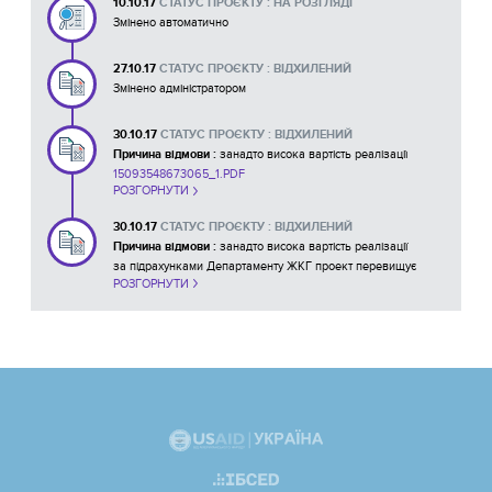
10.10.17
СТАТУС ПРОЄКТУ : НА РОЗГЛЯДІ
Змінено автоматично
27.10.17
СТАТУС ПРОЄКТУ : ВІДХИЛЕНИЙ
Змінено адміністратором
30.10.17
СТАТУС ПРОЄКТУ : ВІДХИЛЕНИЙ
Причина відмови :
занадто висока вартість реалізації
15093548673065_1.PDF
РОЗГОРНУТИ
30.10.17
СТАТУС ПРОЄКТУ : ВІДХИЛЕНИЙ
Причина відмови :
занадто висока вартість реалізації
за підрахунками Департаменту ЖКГ проект перевищує
РОЗГОРНУТИ
граничну суму бюджету, рекомендовано автору подати
проект наступного року.
1509355297509_1.PDF