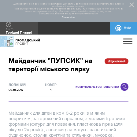
Для забезпечення зручності у користуванні цим сайтом деякі сервіси використовують технологічні
особливості, а саме - cookie.
Таке функціональне рішення дозволить вам не вводити одну і ту ж інформацію кожен раз, коли ви
повертаєтесь на цю сторінку, або переходите з однієї сторінки на іншу тощо.
Залишаючись, ви даєте згоду на використання cookie.
Докладніше
Вхід
Місто
Горішні Плавні
ПРО ПРОЄКТ
Майданчик "ПУПСИК" на
ДОПОМОГА
ЗАГАЛЬНА ІНФОРМАЦІЯ
СТАТИСТИКА
РЕАЛІЗОВАНІ ПРОЄКТИ
Відхилений
території міського парку
КОНТАКТИ
НОРМАТИВНО-ПРАВОВА БАЗА
ПРАВИЛА УЧАСТІ
ВІДЕОІНСТРУКЦІЇ
БЛАНКИ ДЛЯ ЗАВАНТАЖЕННЯ
ІНСТРУКЦІЇ
ДОВІДКОВА ІНФОРМАЦІЯ
МАКЕТИ РЕКЛАМНИХ МАТЕРІАЛІВ
ДОДАНИЙ
НОМЕР
КОМУНАЛЬНЕ ГОСПОДАРСТВО
05.10.2017
1
Майданчик для дітей віком 0-2 роки, з м яким
покриттям, загорожений парканом, з малими ігровими
формами (фігури для повзання, пластикова гірка (для
віку до 2х років) , лавочки для матусь, пластиковий
будиночок, столик круглий та стільчики , мусорка,