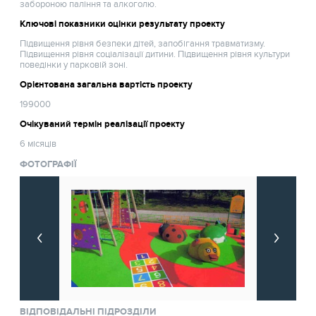
забороною паління та алкоголю.
Ключові показники оцінки результату проекту
Підвищення рівня безпеки дітей, запобігання травматизму.
Підвищення рівня соціалізації дитини. Підвищення рівня культури
поведінки у парковій зоні.
Орієнтована загальна вартість проекту
199000
Очікуваний термін реалізації проекту
6 місяців
ФОТОГРАФІЇ
ВІДПОВІДАЛЬНІ ПІДРОЗДІЛИ